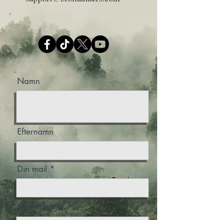
Namn
Efternamn
Din mail
Meddelande