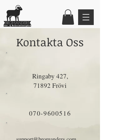
Kontakta Oss
Ringa
by 427,
7189
2 Frövi
070-960
0516
support@bromanders.com